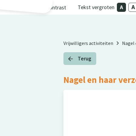
Skip to main content
Tekst vergroten
Contrast
Vrijwilligers activiteiten
Nagel 
Terug
Nagel en haar ver